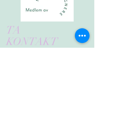
TA
KONTAKT
V E S T F O L D H A G E D E S I G N
v/ Vibeke Dahl Skelton
Hagedesigner